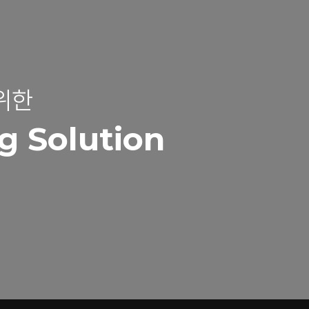
위한
g Solution