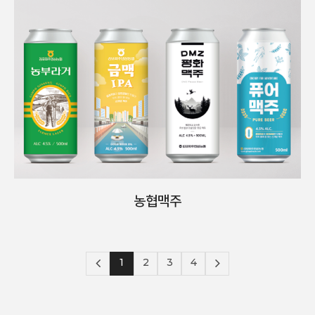
농협맥주
1
2
3
4